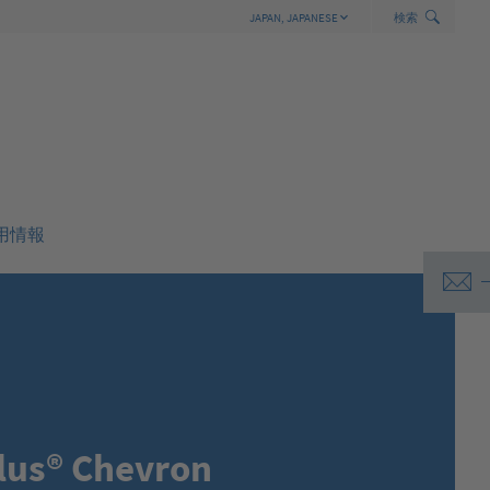
h
S
wi
t
c
h
S
e
a
r
c
JAPAN,
JAPANESE
検索
GERMANY,
GERMAN
INTERNATIONAL,
ENGLISH
AUSTRALIA,
ENGLISH
ASEAN,
ENGLISH
BELGIUM,
DUTCH
BELGIUM,
FRENCH
用情報
BRAZIL,
PORTUGUESE
CANADA,
ENGLISH
CANADA,
FRENCH
CHINA,
CHINESE
CZECHIA,
CZECH
FRANCE,
FRENCH
INDIA,
ENGLISH
ITALY,
ITALIAN
us® Chevron
JAPAN,
JAPANESE