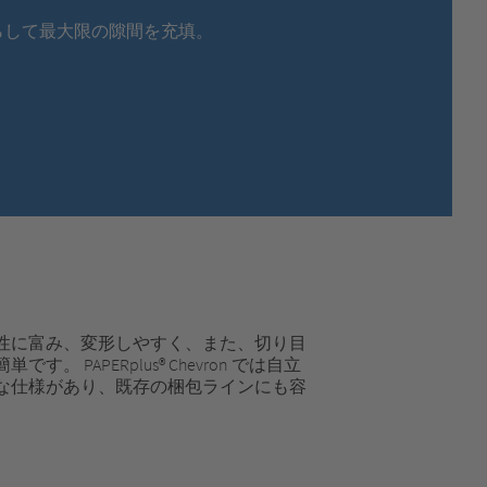
MEXICO,
SPANISH
らして最大限の隙間を充填。
MIDDLE EAST + AFRICA,
ENGLISH
NETHERLANDS,
DUTCH
POLANDS,
POLISH
SPAIN,
SPANISH
SWEDEN,
SWEDISH
SWITZERLAND,
FRENCH
SWITZERLAND,
GERMAN
TURKEY,
TURKISH
UNITED KINGDOM,
ENGLISH
UNITED STATES OF AMERICA,
ENGLISH
性に富み、変形しやすく、また、切り目
 PAPERplus® Chevron では自立
な仕様があり、既存の梱包ラインにも容