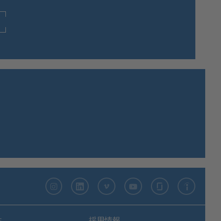
Instagram
LinkedIn
Vimeo
YouTube
Glassdoor
Indeed
性
採用情報