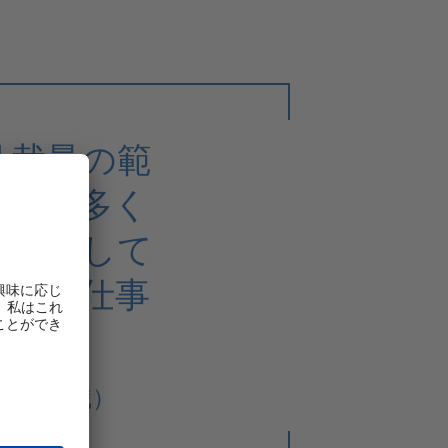
己裁量の範
会も数多く
を大切にして
協力や仕事
」“
営業管理職）