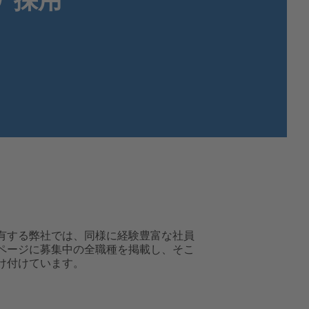
MEXICO,
SPANISH
MIDDLE EAST + AFRICA,
ENGLISH
NETHERLANDS,
DUTCH
POLANDS,
POLISH
SPAIN,
SPANISH
SWEDEN,
SWEDISH
SWITZERLAND,
FRENCH
SWITZERLAND,
GERMAN
TURKEY,
TURKISH
UNITED KINGDOM,
ENGLISH
UNITED STATES OF AMERICA,
ENGLISH
有する弊社では、同様に経験豊富な社員
ページに募集中の全職種を掲載し、そこ
け付けています。