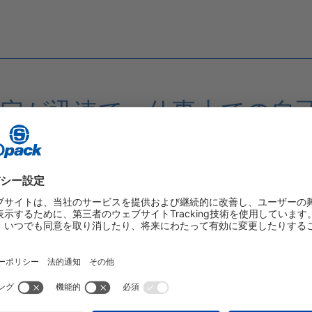
決定が迅速で、仕事上での自
、昇進のチャンスや学ぶ機
おり、Storopack が社員
が分かります。海外店との
多様性には特に満足しています
 MARTENS（ドイツ・メッツィンゲン本社、