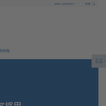
h
S
wi
t
c
h
S
e
a
r
c
JAPAN,
JAPANESE
検索
GERMANY,
GERMAN
INTERNATIONAL,
ENGLISH
AUSTRALIA,
ENGLISH
ASEAN,
ENGLISH
BELGIUM,
DUTCH
BELGIUM,
FRENCH
用情報
BRAZIL,
PORTUGUESE
CANADA,
ENGLISH
CANADA,
FRENCH
CHINA,
CHINESE
CZECHIA,
CZECH
FRANCE,
FRENCH
INDIA,
ENGLISH
ITALY,
ITALIAN
JAPAN,
JAPANESE
ア採用