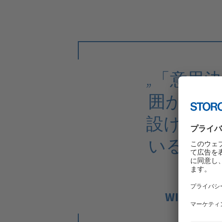
„「意思
囲が広く
設けられて
いること
の
WILLI