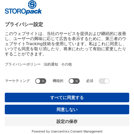
Friendly
Captcha ⇗
送信
* 必須項目
Instagram
LinkedIn
Vimeo
YouTube
Glassdoor
Indeed
インプリント
個人情報保護方針
© 2026 STOROPACK HANS REICHENECKER GMBH