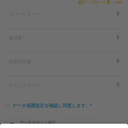
総アップロード量： 4MB
カバーレター*
履歴書*
資格証明書*
さらにファイル
データ保護規定を確認し同意します。*
アンチロボット認証
クリックして認証を開始